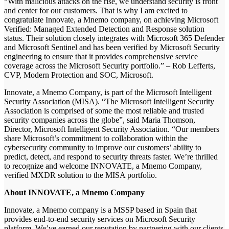
“With malicious attacks on the rise, we understand security is front
and center for our customers. That is why I am excited to
congratulate Innovate, a Mnemo company, on achieving Microsoft
Verified: Managed Extended Detection and Response solution
status. Their solution closely integrates with Microsoft 365 Defender
and Microsoft Sentinel and has been verified by Microsoft Security
engineering to ensure that it provides comprehensive service
coverage across the Microsoft Security portfolio.” – Rob Lefferts,
CVP, Modern Protection and SOC, Microsoft.
Innovate, a Mnemo Company, is part of the Microsoft Intelligent
Security Association (MISA). “The Microsoft Intelligent Security
Association is comprised of some the most reliable and trusted
security companies across the globe”, said Maria Thomson,
Director, Microsoft Intelligent Security Association. “Our members
share Microsoft’s commitment to collaboration within the
cybersecurity community to improve our customers’ ability to
predict, detect, and respond to security threats faster. We’re thrilled
to recognize and welcome INNOVATE, a Mnemo Company,
verified MXDR solution to the MISA portfolio.
About INNOVATE, a Mnemo Company
Innovate, a Mnemo company is a MSSP based in Spain that
provides end-to-end security services on Microsoft Security
platform. We’ve earned our reputation by partnering with our clients